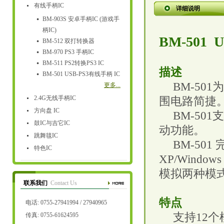
有线手柄IC
详细说明
BM-903S 安卓手柄IC (游戏手
柄IC)
BM-501 U
BM-512 双打转换器
BM-970 PS3 手柄IC
BM-511 PS2转换PS3 IC
描述
BM-501 USB-PS3有线手柄 IC
BM-501
为
更多...
2.4G无线手柄IC
围电路简捷
方向盘 IC
BM-501
支
鼓IC与吉它IC
动功能。
跳舞毯IC
BM-501
特色IC
XP/Windows 
模拟两种模
联系我们
Contact Us
特点
电话: 0755-27941994 / 27940965
支持
12
个
传真: 0755-61624595