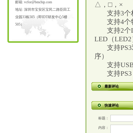
邮箱:
vcfor@bmchip.com
△，□，×
地址: 深圳市宝安区宝民二路臣田工
支持
3
个
业园33栋505（即IDT研发中心5楼
支持
4
个
505）
支持
2
个
LED
（
LED2
支持
PS3
序）
支持
USB
支持
PS
最新评论
快速评论
标题：
内容：